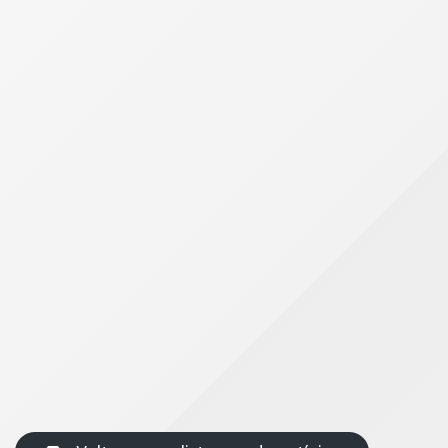
ou CNPJ de quem tomou, em quantas parcelas foi
financiado e o saldo devedor até o dia 31 de
dezembro de 2024.
“Em relação ao consignado, concentre-se nas
informações das parcelas pagas, não no valor total
do empréstimo. Utilize os documentos relacionados
a esses pagamentos fornecidos pela instituição
financeira”, explica Matos.
Compartilhe nas redes sociais
Facebook
Twitter
Linkedin