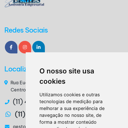
Redes Sociais
Localização
O nosso site usa
cookies
Rua Euclides da Cunha, n° 117 - 3° Andar, Sala 36 –
Centro – Ribeirão Pires / SP – CEP. 09400-220
Utilizamos cookies e outras
(11) 4825-3879
tecnologias de medição para
melhorar a sua experiência de
(11) 97327-2746
navegação no nosso site, de
forma a mostrar conteúdo
gestora@lemesassessoria.com.br