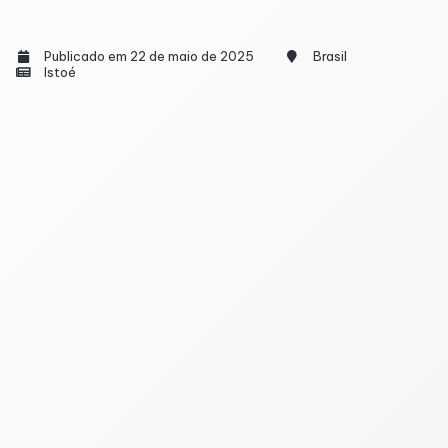
Publicado em 22 de maio de 2025
Brasil
Istoé
Todos os anos, a declaração do Imposto de
Renda preocupa o brasileiro porque ainda existem
muitas dúvidas a respeito do que declarar. Além do
atraso, as pessoas hesitam por não saberem
detalhes de como deve ser feita a declaração,
especialmente se, ao longo do ano, houve
transações como empréstimos, e a resposta é sim,
eles precisam ser declarados.
Quais empréstimos devem ser declarados?
Empréstimos que ultrapassem R$ 5 mil devem ser
declarados, sejam eles pessoais, consignados ou até