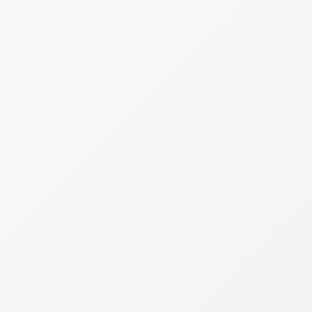
mesmo o cheque especial.
“Já os valores inferiores aos R$ 5 mil estabelecidos
pela receita não precisam ser informados. A partir
desse valor, é obrigatório constar na declaração.
Nesta categoria estão contemplados todos os
tipos, incluindo aquela ajuda de parentes e amigos.
Lembrando que as duas partes precisam informar a
transação”, o CEO da iCred, Túlio Matos.
Como declarar?
Para fazer a declaração corretamente, basta clicar
na opção Dívidas e Ônus Reais, no sistema do IR da
Receita Federal, e declarar do que se trata o
empréstimo. Também é necessário informar o CPF