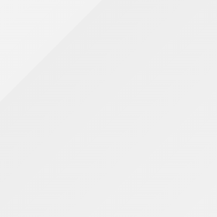
Comprar itens de uso recorrente em maior
quantidade
Acompanhar constantemente a movimentação
bancária
Definir limites para gastos com lazer e compras
por impulso
Também vale analisar tarifas bancárias e custos de
serviços financeiros. Hoje, muitas instituições
oferecem contas digitais e ferramentas gratuitas
para ajudar na gestão financeira.
Nesse cenário, o Super App do Inter reúne
funcionalidades que permitem acompanhar
despesas em tempo real, categorizar gastos e
monitorar o orçamento diretamente pelo celular,
facilitando o controle financeiro no dia a dia.