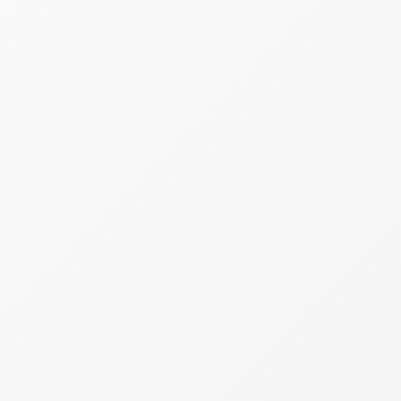
constante evita que pequenas despesas passem
despercebidas. Muitas vezes, gastos considerados
"inofensivos", como delivery, assinaturas ou compras
por impulso, acabam pesando bastante no
orçamento ao longo do mês.
Como começar a organizar suas finanças no dia a
dia
O primeiro passo para controlar despesas pessoais é
criar o hábito de registrar tudo o que entra e sai da
conta. Isso pode ser feito em planilhas, aplicativos
ou plataformas digitais de gestão financeira,
disponíveis no Inter. Para facilitar a organização,
especialistas recomendam dividir os gastos em
categorias: