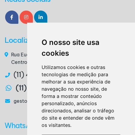
Localização
O nosso site usa
cookies
Rua Euclides da Cunha, n° 117 - 3° Andar, Sala 36 –
Centro – Ribeirão Pires / SP – CEP. 09400-220
Utilizamos cookies e outras
(11) 4825-3879
tecnologias de medição para
melhorar a sua experiência de
(11) 97327-2746
navegação no nosso site, de
forma a mostrar conteúdo
gestora@lemesassessoria.com.br
personalizado, anúncios
direcionados, analisar o tráfego
do site e entender de onde vêm
WhatsApp
os visitantes.