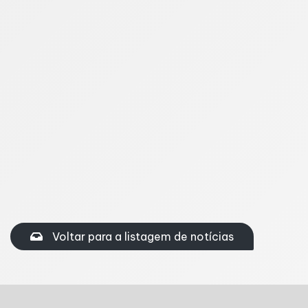
gráficos e alertas sobre o comportamento
financeiro. Organização financeira requer constância.
Registrar despesas regularmente e revisar o
orçamento com frequência são hábitos que ajudam
a construir uma relação mais saudável com o
dinheiro e evitam que as finanças saiam do controle.
Compartilhe nas redes sociais
Facebook
Twitter
Linkedin
Voltar para a listagem de notícias