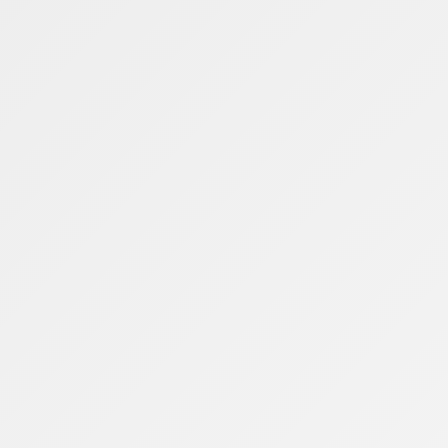
Planilhas e aplicativos podem facilitar o controle
financeiro?
Sim. Para quem tem dificuldade em manter a
organização, o uso dessas ferramentas pode tornar
o processo mais simples e visual. Uma planilha de
gastos eficiente deve incluir:
Todas as fontes de renda
Despesas fixas
Gastos variáveis
Parcelamentos
Metas de economia
Reserva de emergência
Controle de saldo mensal
Os aplicativos ajudam a automatizar parte desse
acompanhamento, permitindo visualizar relatórios,