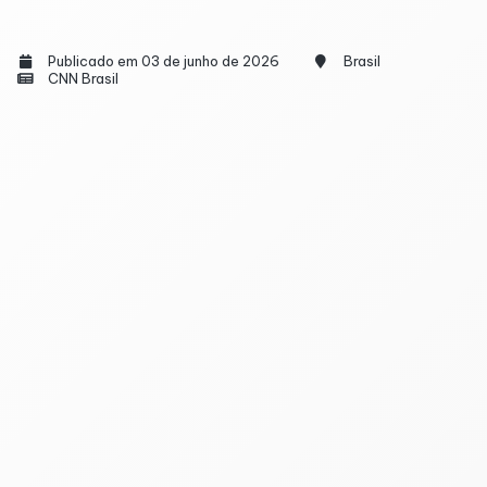
Publicado em 03 de junho de 2026
Brasil
CNN Brasil
Controlar as despesas pessoais se tornou uma
necessidade para quem busca mais tranquilidade
financeira. Em meio ao aumento do custo de vida e
ao orçamento apertado de muitas famílias, criar
hábitos de organização pode fazer a diferença para
evitar dívidas e recuperar o equilíbrio das contas.
Pequenas mudanças na rotina já ajudam a enxergar
para onde o dinheiro está indo e permitem tomar
decisões mais conscientes. Disciplina, ferramentas
de controle financeiro e metas realistas auxiliam a
reduzir desperdícios, economizar e até começar a
investir.