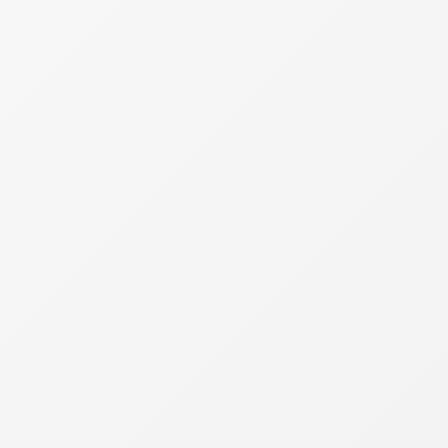
Moradia
Alimentação
Transporte
Saúde
Lazer
Educação
Cartão de crédito
Investimentos
Imprevistos
Outra estratégia bastante conhecida é a regra
50/30/20, que distribui a renda da seguinte forma:
50% para gastos essenciais
30% para despesas não essenciais
20% para reserva financeira e objetivos de
longo prazo
Além disso, revisar o orçamento semanalmente