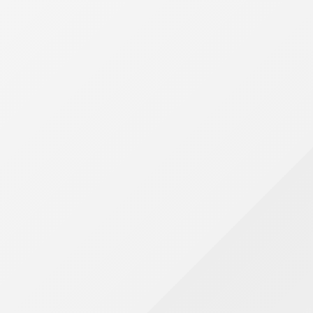
ajuda a corrigir excessos antes que eles se tornem
um problema maior. O acompanhamento frequente
também melhora a percepção sobre hábitos de
consumo e ajuda a evitar compras impulsivas.
Como a redução de gastos se alinha ao
orçamento?
Rever hábitos diários pode gerar uma redução
significativa nas despesas ao longo do tempo.
Confira algumas atitudes que ajudam a aliviar o
orçamento:
Preparar refeições em casa em vez de comer
na rua todos os dias
Reduzir o consumo de energia elétrica
Revisar assinaturas e serviços pouco utilizados
Evitar parcelamentos desnecessários