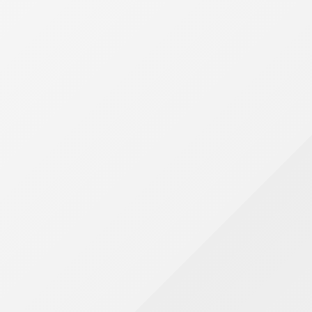
período, o governo pode cancelar definitivamente o
registro do MEI.
O problema é que o encerramento do CNPJ não
elimina automaticamente as dívidas existentes.
Débitos tributários e pendências podem continuar
vinculados ao CPF do empreendedor.
MEI sem movimento também precisa declarar
Um dos erros mais comuns é acreditar que o MEI sem
faturamento está dispensado da DASN-SIMEI.
A Receita Federal reforça que a declaração continua
obrigatória mesmo para empresas sem
movimentação financeira. Nestes casos, basta
informar receita zerada no sistema.