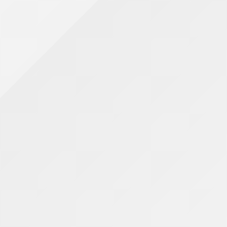
Como regularizar a situação
Quem perdeu o prazo ainda pode enviar a
declaração normalmente pelo Portal do Simples
Nacional ou pelo aplicativo oficial do MEI.
Após a transmissão, o sistema gera
automaticamente a guia da multa por atraso.
Contadores recomendam que a regularização seja
feita o quanto antes para evitar o acúmulo de
pendências fiscais e reduzir o risco de inaptidão do
CNPJ.
O empreendedor também deve verificar se existem
DAS mensais em aberto, já que a inadimplência
prolongada pode agravar a situação cadastral da
empresa.