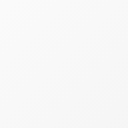
declaração deixa o cadastro irregular e pode impedir
o funcionamento normal da empresa.
Multa automática e restrições imediatas
O primeiro impacto para quem perdeu o prazo é
financeiro. A multa é gerada automaticamente após
o envio em atraso da declaração.
A penalidade mínima é de R$ 50, mas o valor pode
aumentar conforme o tempo de atraso, chegando a
20% dos tributos devidos.
Além da cobrança, o MEI pode enfrentar dificuldades
para emitir boletos DAS, acessar crédito bancário,
conseguir financiamentos e emitir notas fiscais.
Especialistas também alertam que a irregularidade