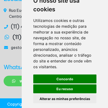
O nosso site usa
cookies
Rua Euclides da Cunha, n° 117 - 3° Andar, Sala 36 –
Centro – Ribeirão Pires / SP – CEP. 09400-220
Utilizamos cookies e outras
(11) 4825-3879
tecnologias de medição para
melhorar a sua experiência de
(11) 97327-2746
navegação no nosso site, de
forma a mostrar conteúdo
gestora@lemesassessoria.com.br
personalizado, anúncios
direcionados, analisar o tráfego
do site e entender de onde vêm
WhatsApp
os visitantes.
Concordo
WHATSAPP
Eu recuso
Alterar as minhas preferências
Copyright
2026
Design e desenvolvimento
|