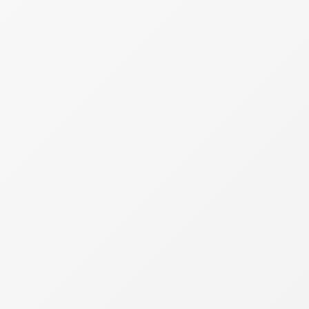
pode bloquear certidões negativas e dificultar
contratos com fornecedores e empresas.
Quando o CNPJ pode ser cancelado
O maior risco para quem ignora a obrigação é o
cancelamento do MEI.
Segundo orientações da Receita Federal e
especialistas do setor contábil, o CNPJ pode ser
declarado inapto após sucessivas omissões de
declarações obrigatórias.
Na prática, isso significa que a empresa passa a
existir apenas no papel, sem conseguir operar
normalmente.
Se a situação continuar sem regularização por longo