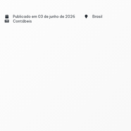
Publicado em 03 de junho de 2026
Brasil
Contábeis
Milhões de microempreendedores individuais (MEIs)
em todo o país precisam ficar atentos após o fim do
prazo da Declaração Anual do Simples Nacional
(DASN-SIMEI). Quem não entregou o documento
obrigatório pode enfrentar uma série de
consequências que vão muito além da multa: o CNPJ
pode ficar inapto, sofrer restrições fiscais e até ser
cancelado pela Receita Federal.
A DASN-SIMEI é a prestação de contas anual do MEI.
Nela, o empreendedor informa quanto faturou no
ano anterior, mesmo que tenha tido receita zero. A
obrigação vale para todos os MEIs ativos.
A Receita Federal já alertou que a falta da