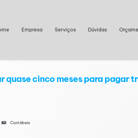
ome
Empresa
Serviços
Dúvidas
Orçame
har quase cinco meses para pagar 
Contábeis
os alcançou 41,1% da renda em 2026, o equivalente a ap