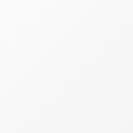
Segundo o instituto, a carga tributária efet
e 2021.
A evolução do indicador reflete mudanças na
Classe média concentra maior esforço trib
De acordo com o levantamento, os contribu
proporcionais do país.
Nessa faixa, a incidência média dos tributo
fiscais. Isso significa que o chamado "dia da 
O estudo relaciona esse resultado à forte pa
renda é destinada à compra de bens e serviço
A característica é frequentemente apontada e
perfis de renda.