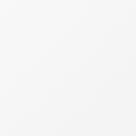
elo Instituto Brasileiro de Planejamento e
cular o chamado "dia da liberdade tributária",
entes para cumprir suas obrigações tributárias
re janeiro e maio seria destinada ao pagamento
ados grupos de contribuintes enfrentam uma
nto maior a parcela da renda comprometida com
o de impostos. O índice considera tributos
cionados à propriedade de bens.