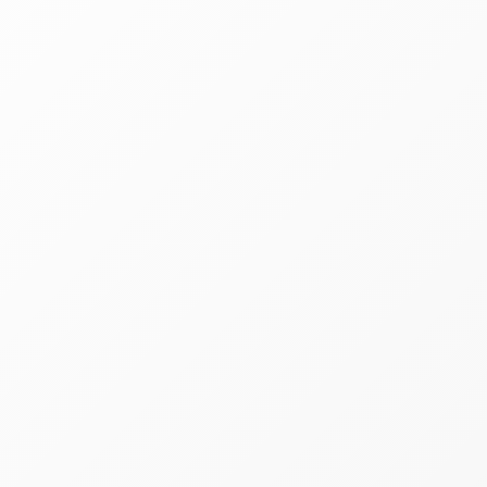
exclusivamente ao pagamento de impostos, 
Tributação (IBPT), que considera a incidência
alcançado neste ano em 1º de junho.
O indicador representa a quantidade de dias n
ao longo do ano. Na prática, segundo a metodo
de tributos cobrados pelos governos federal, 
O estudo também mostra diferenças relevan
carga tributária proporcionalmente mais elev
Carga tributária supera quatro meses de t
O cálculo realizado pelo IBPT converte o per
tributos, maior é o período necessário para q
Em 2026, os 150 dias estimados representa
incidentes sobre salários, aplicações finance