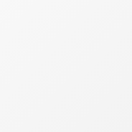
Evolução histórica mostra aumento da carg
Os dados do IBPT indicam que o tempo necess
Em 1986, o contribuinte brasileiro precisava 
dias, refletindo o crescimento da carga tribu
A série histórica demonstra que o avanço nã
de longo prazo.
O indicador é utilizado para mensurar o peso 
Quais fatores contribuíram para a alta rec
Entre os elementos apontados como responsá
estaduais que impactam diretamente empresa