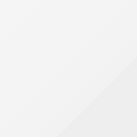
a tributária
ário para pagar tributos praticamente dobrou nas últim
trabalhar cerca de 82 dias para cumprir suas obrigações t
tária ao longo do tempo.
o ocorreu de forma linear, mas apresenta tendência de
dos tributos na renda dos cidadãos e acompanhar as trans
ente
veis pelo aumento da carga tributária nos últimos anos
s e consumidores.