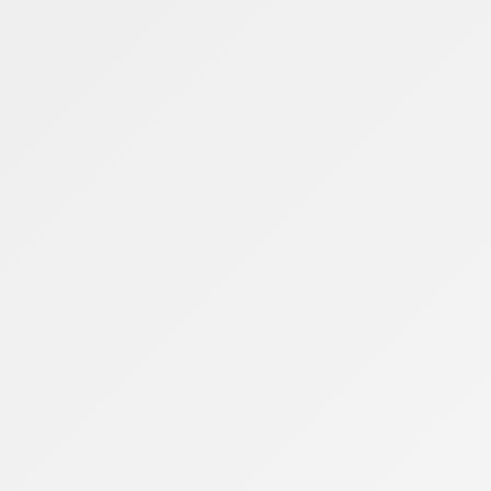
CMS) em diversos estados, além de mudanças
ros e câmbio.
ções na tributação de determinadas operações
o pagamento de tributos.
parte de contadores, gestores financeiros e
r diretamente o planejamento financeiro das
futuras regulamentações que poderão alterar a
ferentes perfis de contribuintes é fundamental