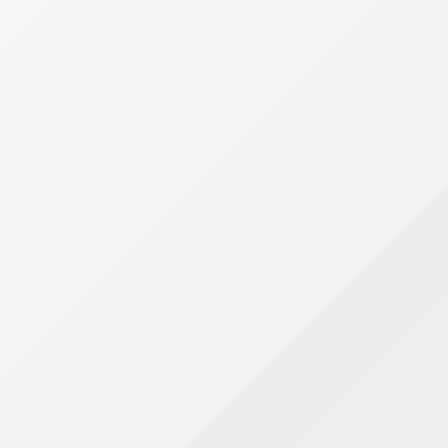
ós um período de redução observado entre 2019
que compõem o sistema tributário brasileiro.
gistram uma das maiores cargas tributárias
 de trabalho para o pagamento das obrigações
junho para esse grupo.
brasileira. Como uma parcela significativa da
 contribuintes dessa faixa.
actos da tributação indireta sobre diferentes