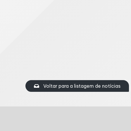
para apoiar decisões estratégicas e orientar 
A análise também reforça a relevância do 
mudanças normativas e de crescente complexi
Compartilhe nas redes sociais
Facebook
Twitter
Linkedi
Voltar para a listagem de notícias