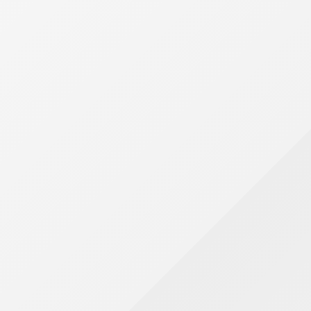
O estudo cita o aumento de alíquotas do I
envolvendo o Imposto sobre Operações Finance
Também foram consideradas medidas relaciona
empresariais e novas cobranças sobre produt
Esses fatores contribuíram para elevar a arr
O que contadores e empresas devem obser
O levantamento reforça a importância do ac
empresários. Alterações em alíquotas, regr
organizações.
Além disso, o cenário evidencia a necessidad
composição da carga tributária sobre consum
Para os profissionais da contabilidade, compr