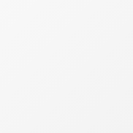
iva voltou a apresentar crescimento nos últimos anos ap
 arrecadação e no comportamento de diferentes tributos 
utário
intes com renda mensal entre R$ 3 mil e R$ 10 mil re
s alcança 43,01% da renda, exigindo cerca de 157 dias
liberdade tributária" ocorre apenas na primeira semana de 
rticipação dos tributos sobre o consumo na arrecadação 
s, o peso dos impostos acaba sendo mais percebido pelos
m debates sobre a estrutura tributária nacional e os imp