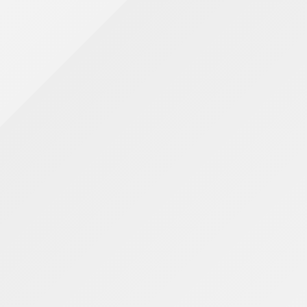
as décadas.
ributárias. Em 2026, esse período chegou a 150
 crescimento quando analisado em perspectiva
formações do sistema tributário brasileiro.
 estão as alterações em tributos federais e