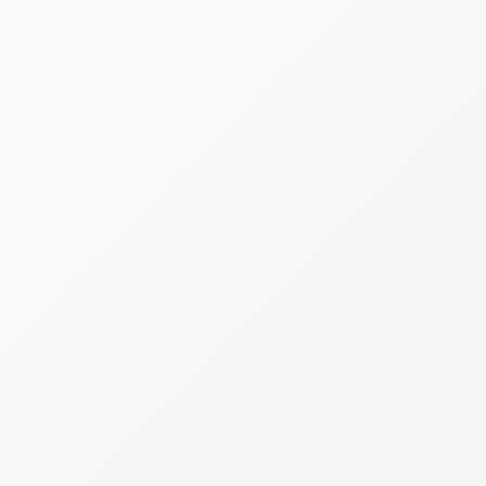
taxas e contribuições. O levantamento foi divulgado p
 de tributos sobre renda, patrimônio e consumo para cal
ecessários para que um contribuinte gere recursos sufici
logia utilizada pelo instituto, toda a renda obtida ent
estaduais e municipais.
tes entre as faixas de renda, apontando que determin
ada.
rabalho
centual da carga tributária em dias do calendário. Qua
uitar essas obrigações.
m pouco mais de quatro meses dedicados ao pagament
iras, consumo de produtos e serviços, além daqueles rela