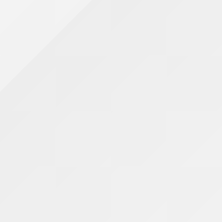
mposto sobre Circulação de Mercadorias e Serviços (I
iras (IOF), incidente sobre operações de crédito, segu
das à tributação de apostas esportivas online, altera
os importados.
ecadação e influenciar o percentual da renda destinado a
var
ompanhamento constante das mudanças tributárias por 
as de incidência e obrigações acessórias podem impacta
e de monitorar os efeitos da reforma tributária e das 
o, renda e patrimônio.
eender a evolução dos tributos e seus reflexos sobre di