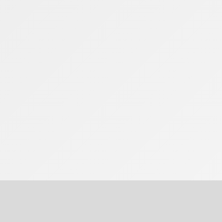
empresas quanto à gestão fiscal.
planejamento tributário dentro dos limites legais, 
dade do sistema tributário nacional.
n