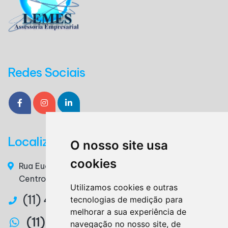
Redes Sociais
Localização
O nosso site usa
cookies
Rua Euclides da Cunha, n° 117 - 3° Andar, Sala 36 –
Centro – Ribeirão Pires / SP – CEP. 09400-220
Utilizamos cookies e outras
(11) 4825-3879
tecnologias de medição para
melhorar a sua experiência de
(11) 97327-2746
navegação no nosso site, de