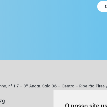
nha, n° 117 - 3° Andar, Sala 36 – Centro – Ribeirão Pire
79
O nosso site u