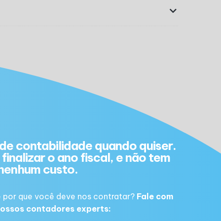
de contabilidade quando quiser.
finalizar o ano fiscal, e não tem
nenhum custo.
 por que você deve nos contratar?
Fale com
ossos contadores experts: