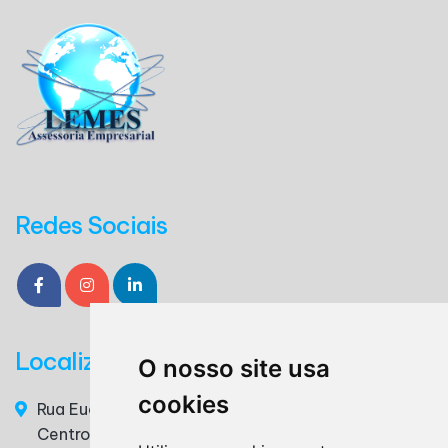
Redes Sociais
Localização
O nosso site usa
cookies
Rua Euclides da Cunha, n° 117 - 3° Andar, Sala 36 –
Centro – Ribeirão Pires / SP – CEP. 09400-220