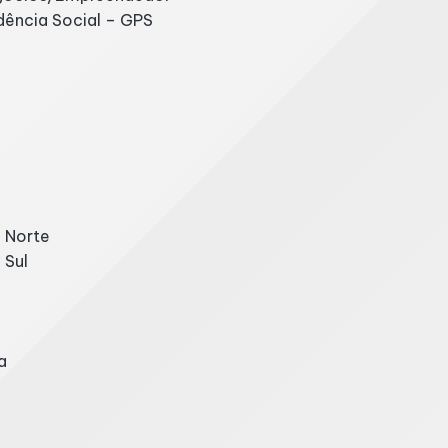
idência Social – GPS
o Norte
 Sul
a