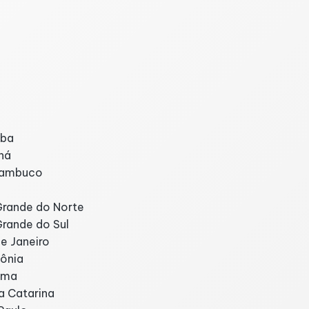
íba
ná
rnambuco
Grande do Norte
Grande do Sul
e Janeiro
dônia
ima
a Catarina