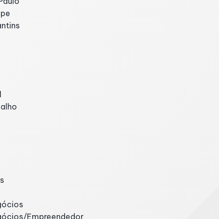
Paulo
ipe
ntins
l
balho
s
gócios
gócios/Empreendedor