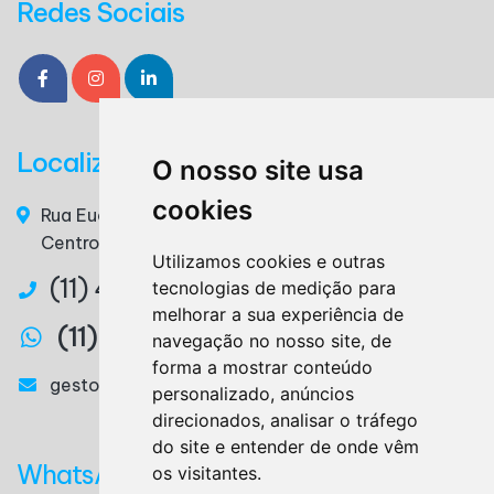
Redes Sociais
Localização
O nosso site usa
cookies
Rua Euclides da Cunha, n° 117 - 3° Andar, Sala 36 –
Centro – Ribeirão Pires / SP – CEP. 09400-220
Utilizamos cookies e outras
(11) 4825-3879
tecnologias de medição para
melhorar a sua experiência de
(11) 97327-2746
navegação no nosso site, de
forma a mostrar conteúdo
gestora@lemesassessoria.com.br
personalizado, anúncios
direcionados, analisar o tráfego
do site e entender de onde vêm
WhatsApp
os visitantes.