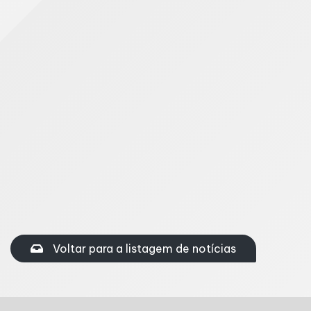
dados, basta transmitir o documento novamente e
guardar o novo recibo.
Manter a DASN-SIMEI em dia é essencial para
preservar a regularidade do CNPJ, evitar multas e
garantir o acesso aos benefícios e direitos
vinculados à formalização do MEI.
Compartilhe nas redes sociais
Facebook
Twitter
Linkedin
Voltar para a listagem de notícias