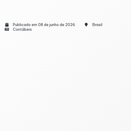
Publicado em 08 de junho de 2026
Brasil
Contábeis
Os microempreendedores individuais (MEIs) que não
enviaram a Declaração Anual do Simples Nacional do
MEI (DASN-SIMEI) dentro do prazo ainda podem
regularizar a situação. A entrega do documento
referente ao ano-calendário de 2025 é obrigatória e
deveria ter sido feita até 31 de maio de 2026.
Apesar do fim do prazo, o envio continua disponível
pelo Portal do Empreendedor. No entanto, quem
declarar em atraso estará sujeito à multa. A
penalidade é de 2% ao mês sobre o valor dos
tributos devidos, limitada a 20%, com valor mínimo
de R$ 50.