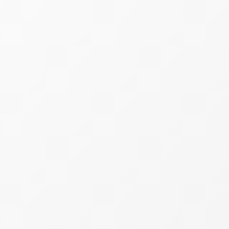
A recomendação é que o MEI faça a regularização o
quanto antes, para evitar o acúmulo de encargos e
possíveis problemas com o CNPJ. A declaração anual
é uma das obrigações do microempreendedor e
reúne informações como o faturamento bruto
obtido no ano anterior e a existência, ou não, de
empregado contratado.
Mesmo quem não teve faturamento em 2025
precisa entregar a declaração. Nesse caso, os
campos referentes às receitas devem ser
preenchidos com valor zero.
Como regularizar a situação
Para regularizar a situação, o microempreendedor
deve acessar o Portal do Empreendedor, entrar na