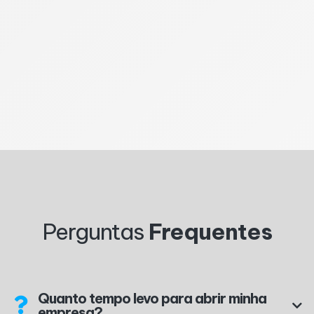
Procuração - Venda de Automóvel
Procuração - Venda de Estabelecimento Comercial
Procuração - Vender Bem Imóvel
Procuração - Vender Telefone Celular
Procuração - Administrar bem imóvel Rural
Proporcionalidade de Contribuição ao INSS
Perguntas
Frequentes
Quanto tempo levo para abrir minha
empresa?