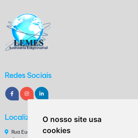
Redes Sociais
Localização
O nosso site usa
cookies
Rua Euclides da Cunha, n° 117 - 3° Andar, Sala 36 –