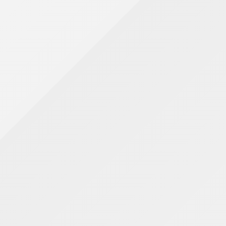
para Compra do Imóvel em 30 dias
Pedido de Citação por Edital em Processo Penal
Pedido de Deligências à Autoridade Policial
Pedido de Devolução de Parcelas Quitadas por
Consorciado Desistente
Pedido de Habilitação de Crédito
Pedido de Interceptação feito pelo Ministério
Público
Pedido de Demissão por empregado estável
Pequena Empreitada
Petição discordando-se da Prova Anexada aos
Autos
Procuração - "Ad-judicia Et Extra I "
Procuração - "Ad-judicia Et Extra II"
Procuração - "Ad-judicia Et Extra" Representação
em Inventário e Partilha de Bens
Procuração - Abertura e Fechamento de Água, Luz e
Gáz