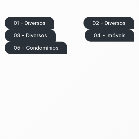
01 - Diversos
02 - Diversos
03 - Diversos
04 - Imóveis
05 - Condomínios
02 - Diversos
Declaração
Declaração à Praça I
Declaração à Praça II
Declaração de Dependência
Declaração de Transporte de Bens Materiais
Declaração para Dispensa de Retenção das
Contribuições Sociais
Declaração para Dispensa de Retenção do INSS