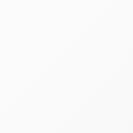
Declaração de Inatividade (ME ou EPP)
Diligências ao Juíz
Denúncia - Homicídio
Distrato de Parceria
Distrato Social
Doação com Cláusula de Reversão ou Retorno
Doação de Pai para Filho
Edital de Convocação de Assembléia Geral Ordinária
Empreitada - Contrato de Reforma de Construção
Empreitada - Construção de Imóvel
Empreitada - Construção de Obra por Administração
I
Empreitada - Construção de Obra por Administração
II
Empreitada - Para Término de Obra
Empreitada - Por Labor
Empreitada - Reforma de Obra
Empreitada - Serviços por Empreitada