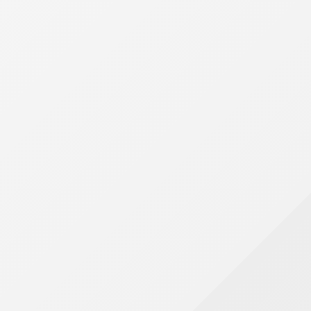
Instrumento Particular de Doação com Cláusula de
Reversão
Liberação de Automóvel Apreendido em Inquérito
Policial
Locação de Serviços Gerais
Modelo de Contrato de Arrendamento
Modelo de Contrato de Empreitada
Modelo de Contrato de Representação Comercial
Modelo de Petição
Modelo Básico de Distrato Social de Sociedade
Limitada
Modelo de Contrato de Engineering
Nota Promissória
Notificação ao Locatário Solicitando a Substituição
do Fiador
Notificação Extrajudicial de Cobrança
Notificação p/ que o Locatário exerça seu direito