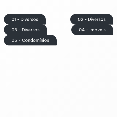
01 - Diversos
02 - Diversos
03 - Diversos
04 - Imóveis
05 - Condomínios
01 - Diversos
Geral - Termo de compromisso, sigilo e
confidencialidade
Agrário - Arrendamento Rural para fins de
Exploração Pecuária
Agrário - Formação e Fornecimento de Mudas de
Café
Agrário - Parceria Agrícola
Agrário - Prazo Indeterminado sem Salário "In