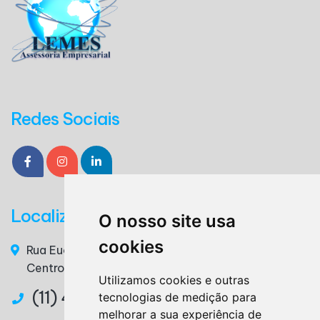
Redes Sociais
Localização
O nosso site usa
cookies
Rua Euclides da Cunha, n° 117 - 3° Andar, Sala 36 –
Centro – Ribeirão Pires / SP – CEP. 09400-220
Utilizamos cookies e outras
(11) 4825-3879
tecnologias de medição para
melhorar a sua experiência de