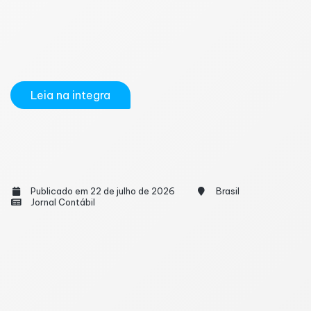
1/2026. O documento chega para direcionar a classe
contábil em relação aos impactos da Reforma
Tributária, abordando especificamente a
contabilização do Imposto sobre Bens e...
Leia na integra
Faltei muito ao trabalho: Posso ser demitido
por justa causa?
Publicado em 22 de julho de 2026
Brasil
Jornal Contábil
Faltar ao trabalho já ocorreu com todo mundo.
Afinal, ninguém está livre de imprevistos. Seja por
motivos de saúde ou para socorrer um parente, as
causas são muitas. Mas será que faltar pode
acarretar em uma demissão por justa causa? O que