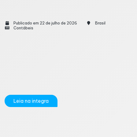
como renegociar e recuperar o controle
financeiro
Publicado em 22 de julho de 2026
Brasil
Contábeis
O aumento do custo de vida, os juros elevados e a
perda de renda têm levado cada vez mais brasileiros
a enfrentar dificuldades para manter as contas em
dia. Quando as parcelas passam a comprometer boa
parte do orçamento e deixam de caber no bolso,
especialistas recomendam não recorrer
imediatamente a novos empréstimos,...
Leia na integra
Reforma Tributária: empresas do Lucro Real
podem pagar menos impostos a partir de