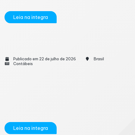
diz a CLT? É muito comum as pessoas não...
Leia na integra
Governo inicia reuniões com setores afetados
pelo tarifaço dos EUA
Publicado em 22 de julho de 2026
Brasil
Contábeis
O governo federal inicia nesta terça-feira (21) uma
série de reuniões com representantes dos setores
mais afetados pela tarifa de 25% anunciada pelos
Estados Unidos sobre produtos brasileiros na semana
passada. Os encontros, coordenados pelo Ministério
do Desenvolvimento, Indústria, Comércio e...
Leia na integra