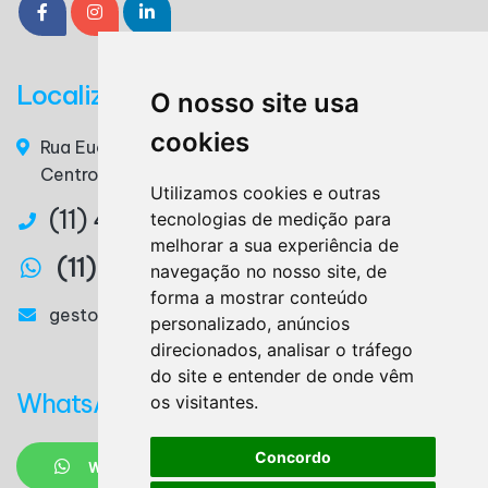
Localização
O nosso site usa
cookies
Rua Euclides da Cunha, n° 117 - 3° Andar, Sala 36 –
Centro – Ribeirão Pires / SP – CEP. 09400-220
Utilizamos cookies e outras
(11) 4825-3879
tecnologias de medição para
melhorar a sua experiência de
(11) 97327-2746
navegação no nosso site, de
forma a mostrar conteúdo
gestora@lemesassessoria.com.br
personalizado, anúncios
direcionados, analisar o tráfego
do site e entender de onde vêm
WhatsApp
os visitantes.
Concordo
WHATSAPP