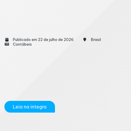
Reforma no Simples Nacional: a empresa vai
ter que escolher entre o DAS e o modelo
híbrido, e o contador será cobrado primeiro
Publicado em 22 de julho de 2026
Brasil
Contábeis
Um cliente do Simples que vende para indústria
começa a ouvir uma frase nova do comprador:
preciso de crédito dos novos tributos para continuar
comprando de você. Em outro caso, o concorrente
do cliente passa a oferecer esse crédito e ganha
vantagem na negociação. O empresário não...
Leia na integra
Dívida impagável? Especialistas explicam