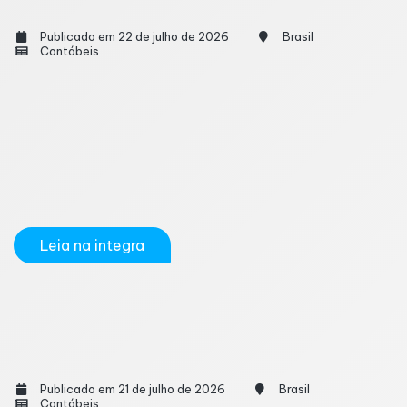
2027, aponta estimativas
Publicado em 22 de julho de 2026
Brasil
Contábeis
A Reforma Tributária sobre o consumo pode reduzir
a carga tributária de empresas enquadradas no Lucro
Real entre 2027 e 2028, segundo modelagens
realizadas por escritórios especializados. As
projeções consideram mudanças como a
substituição do PIS e da Cofins pela Contribuição...
Leia na integra
Restituição do Imposto de Renda não caiu na
conta? Veja como consultar e resolver o
problema
Publicado em 21 de julho de 2026
Brasil
Contábeis