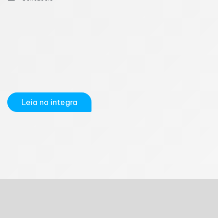
Mesmo após dois meses da entrega da declaração
do Imposto de Renda (IR), muitos contribuintes
ainda não conseguiram a restituição. Isso acontece
porque nem sempre a restituição é creditada na
conta do contribuinte na data prevista pela Receita
Federal. Quando isso acontece, o...
Leia na integra
1
2
3
4
5
6
7
8
9
10