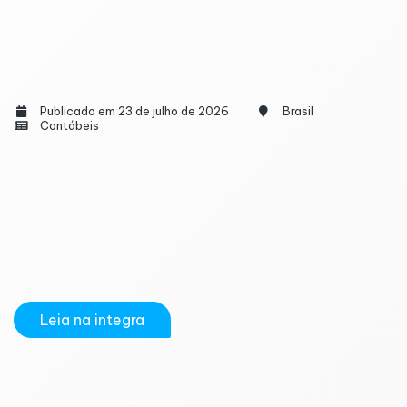
Decreto adia para 2027 obrigações da CBS
para pessoas físicas e produtores rurais
Publicado em 23 de julho de 2026
Brasil
Contábeis
O governo federal publicou, no Diário Oficial da
União desta quarta-feira (22), o Decreto nº
13.075/2026, que altera o regulamento da
Contribuição sobre Bens e Serviços (CBS) e adia
para 1º de janeiro de 2027 a obrigatoriedade de
inscrição no Cadastro Nacional da Pessoa Jurídica...
Leia na integra
Reforma Tributária muda regras do ITCMD e