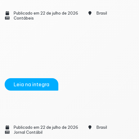
acelera planejamento sucessório
Publicado em 22 de julho de 2026
Brasil
Contábeis
As mudanças promovidas pela Reforma Tributária
sobre o Imposto sobre Transmissão Causa Mortis e
Doação (ITCMD) já começam a influenciar o
planejamento patrimonial de famílias brasileiras. A
expectativa de alterações nas regras de cobrança
tem impulsionado o aumento das...
Leia na integra
Qual o momento certo para me aposentar?
Devo antecipar ou adiar?
Publicado em 22 de julho de 2026
Brasil
Jornal Contábil