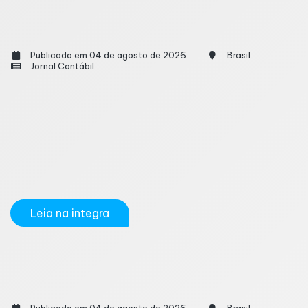
A Contabilidade no mundo: Como 7 Nações
Moldaram a Contabilidade à Sua Imagem
Publicado em 04 de agosto de 2026
Brasil
Jornal Contábil
Longe de ser uma técnica neutra ou meramente
matemática, a contabilidade é uma ciência social
aplicada. A forma como os relatórios financeiros são
elaborados reflete diretamente a cultura, o
arcabouço jurídico e as prioridades econômicas de
cada país. Enquanto um investidor em...
Leia na integra
Quanto tempo demora para se formar em
Ciências Contábeis e começar a atuar?