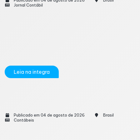
Publicado em 04 de agosto de 2026
Brasil
Jornal Contábil
Se você já pesquisou “quanto tempo demora para
ser contador” no Google, provavelmente encontrou
diversas respostas soltas, umas dizem 4 anos, outras
falam em 6, e ainda tem quem misture tudo com o
Exame de Suficiência. A dúvida faz muito sentido,
até porque, na prática, virar contador envolve...
Leia na integra
Quem é MEI precisa emitir um alvará para
abrir um negócio?
Publicado em 04 de agosto de 2026
Brasil
Contábeis
Uma das dúvidas mais frequentes entre quem