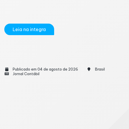
NF-e, NFC-e, CT-e, CT-e OS, GTV-e, BP-e, NF3e e
NFCom não serão rejeitados caso os campos
referentes...
Leia na integra
Trade24Seven e o avanço da inovação no
mercado financeiro online
Publicado em 04 de agosto de 2026
Brasil
Jornal Contábil
A inovação se tornou uma das principais
características do mercado financeiro moderno. Nos
últimos anos, o avanço da tecnologia criou novas
soluções digitais e mudou completamente a forma
como consumidores utilizam serviços financeiros no
Brasil e no mundo. O crescimento das fintechs...