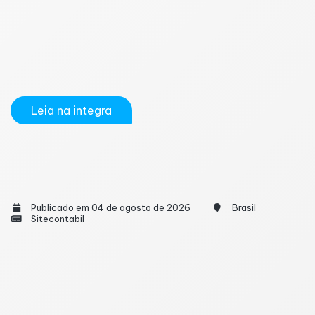
permanente e deve ampliar a participação de
empresas no modelo de relacionamento
cooperativo com o Fisco. A iniciativa permite que
companhias certificadas tenham um canal
estruturado de comunicação com...
Leia na integra
Governo Flexibiliza Regras dos Documentos
Fiscais da Reforma Tributária
Publicado em 04 de agosto de 2026
Brasil
Sitecontabil
A Receita Federal e o Comitê Gestor do IBS (CGIBS)
anunciaram a flexibilização das regras de
preenchimento das informações de CBS e IBS nos
documentos fiscais eletrônicos. Com a mudança,