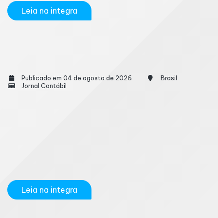
Leia na integra
Desenrola Brasil 2.0 é prorrogado até dia 31
de agosto
Publicado em 04 de agosto de 2026
Brasil
Jornal Contábil
A prorrogação do programa de renegociação de
dívidas bancárias, o Desenrola Brasil 2.0, foi
oficializada neste sábado (1º) por meio de portaria
do Ministério da Fazenda publicada no Diário Oficial
da União. A medida, que já havia sido anunciada pelo
ministro da...
Leia na integra