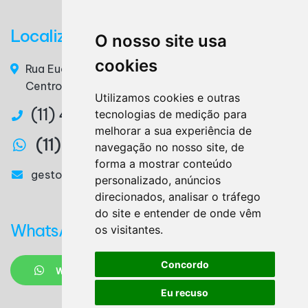
Localização
O nosso site usa
cookies
Rua Euclides da Cunha, n° 117 - 3° Andar, Sala 36 –
Centro – Ribeirão Pires / SP – CEP. 09400-220
Utilizamos cookies e outras
(11) 4825-3879
tecnologias de medição para
melhorar a sua experiência de
(11) 97327-2746
navegação no nosso site, de
forma a mostrar conteúdo
gestora@lemesassessoria.com.br
personalizado, anúncios
direcionados, analisar o tráfego
do site e entender de onde vêm
WhatsApp
os visitantes.
Concordo
WHATSAPP
Eu recuso