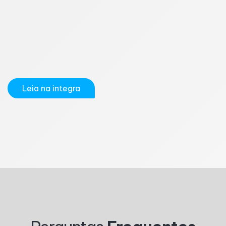
pretende se formalizar como Microempreendedor
Individual (MEI) é se ainda é necessário emitir um
alvará de funcionamento para abrir um negócio. A
resposta é: depende da atividade exercida e das
regras do município. Desde setembro de 2020, com
a...
Leia na integra
1
2
3
4
5
6
7
8
9
10