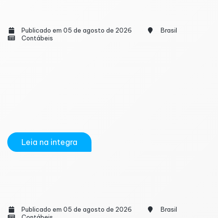
Trabalho em feriados no comércio passa a
exigir convenção coletiva; veja o que muda
Publicado em 05 de agosto de 2026
Brasil
Contábeis
Empresas do comércio deverão observar novas
regras para o funcionamento em feriados. A Portaria
MTE nº 1.316/2026 estabelece que o trabalho nessas
datas passa a depender de autorização prevista em
Convenção Coletiva de Trabalho (CCT), encerrando
a possibilidade de liberação por meio de...
Leia na integra
Receita Federal pagará 4º e último lote da
restituição do IR 2026 no fim de agosto
Publicado em 05 de agosto de 2026
Brasil
Contábeis