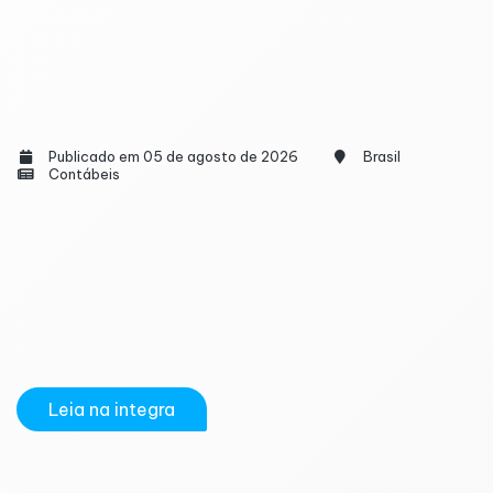
Receita esclarece que construção de imóvel
não garante isenção de IR sobre ganho de
capital
Publicado em 05 de agosto de 2026
Brasil
Contábeis
A Receita Federal esclareceu que a isenção do
Imposto de Renda sobre o ganho de capital obtido
na venda de imóvel residencial não se aplica quando
os recursos são utilizados para construir uma nova
residência ou quitar financiamento contratado para
essa finalidade. O entendimento consta na...
Leia na integra