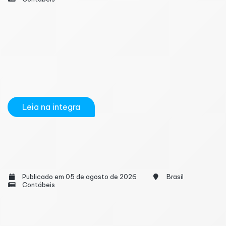
A Receita Federal realizará, no fim de agosto, o
pagamento do quarto e último lote regular da
restituição do Imposto de Renda da Pessoa Física
(IRPF) 2026. Nesta etapa, serão contemplados
contribuintes que entregaram a declaração após o
prazo legal ou que conseguiram regularizar...
Leia na integra
Programa Confia da Receita Federal se torna
permanente e auxilia transição tributária
Publicado em 05 de agosto de 2026
Brasil
Contábeis
O Programa Confia, iniciativa de conformidade
tributária da Receita Federal, passou a ter caráter