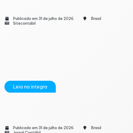
Empresários Precisam se Ajustar aos Riscos
Ocupacionais Para Evitar Problemas Futuros
Publicado em 31 de julho de 2026
Brasil
Sitecontabil
A atualização da Norma Regulamentadora nº 1 (NR-
1) já está em vigor e reforça a responsabilidade das
empresas na gestão dos riscos ocupacionais. Além
dos riscos físicos, o Programa de Gerenciamento de
Riscos (PGR) agora deve contemplar também os
riscos psicossociais, como...
Leia na integra
Habilidades comportamentais ganham força
nos setores fiscal, contábil e RH
Publicado em 31 de julho de 2026
Brasil
Jornal Contábil