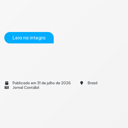
com o próprio Governo Federal, é integrar sistemas
para gerenciar os mais variados processos sobre
obrigações do FGTS. Com isso, as empresas podem
cumprir suas obrigações de forma...
Leia na integra
Mudança no Cadastro Nacional: Tesouro
alerta sobre necessidade de adaptação ao
CNPJ alfanumérico
Publicado em 31 de julho de 2026
Brasil
Jornal Contábil
A implantação do novo formato alfanumérico do
Cadastro Nacional da Pessoa Jurídica (CNPJ),
realizada pela Receita Federal, acendeu o sinal de
alerta no Tesouro Nacional. O órgão recomenda que
usuários, analistas e desenvolvedores que utilizam