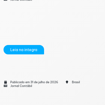
O perfil exigido de quem atua nas divisões financeira,
tributária e de recursos humanos passa por uma
reestruturação profunda em todo o país. O domínio
das leis e das rotinas numéricas, antes suficiente
para garantir uma trajetória de sucesso, agora divide
espaço com...
Leia na integra
Sistema do FGTS Digital ficará indisponível
neste fim de semana
Publicado em 31 de julho de 2026
Brasil
Jornal Contábil
O FGTS Digital é uma plataforma virtual de sistemas
integrados. Já o objetivo da tecnologia, de acordo