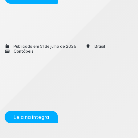
Notas fiscais com IBS e CBS terão
implantação em quatro etapas a partir de
agosto
Publicado em 31 de julho de 2026
Brasil
Contábeis
A Receita Federal e o Comitê Gestor do Imposto
sobre Bens e Serviços (CGIBS) vão estabelecer um
cronograma escalonado para a obrigatoriedade do
destaque das alíquotas da Contribuição sobre Bens e
Serviços (CBS) e do Imposto sobre Bens e Serviços
(IBS) nos documentos fiscais. A...
Leia na integra