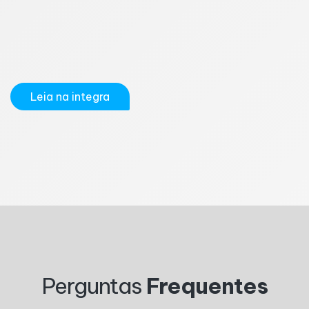
informações sejam precisas e auxiliem na gestão do
negócio, é fundamental que a empresa mantenha
seus documentos organizados, envie as informações
dentro dos prazos e separe corretamente as...
Leia na integra
1
2
3
4
5
6
7
8
9
10
Perguntas
Frequentes