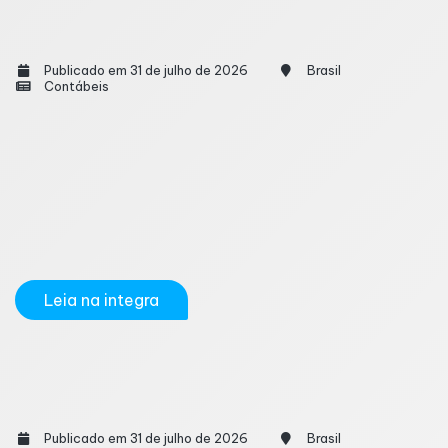
Holdings familiares viram ferramenta para
tentativas de fraude em divórcios
Publicado em 31 de julho de 2026
Brasil
Contábeis
O crescimento do uso de holdings familiares para
organização patrimonial e sucessória também
passou a chamar atenção do Judiciário em disputas
de divórcio. Em alguns casos, a estrutura societária
criada para administrar bens da família tem sido
questionada por supostas...
Leia na integra
Encat atualiza regras de validação do CFOP
na NFC-e; mudanças valem a partir de agosto
Publicado em 31 de julho de 2026
Brasil