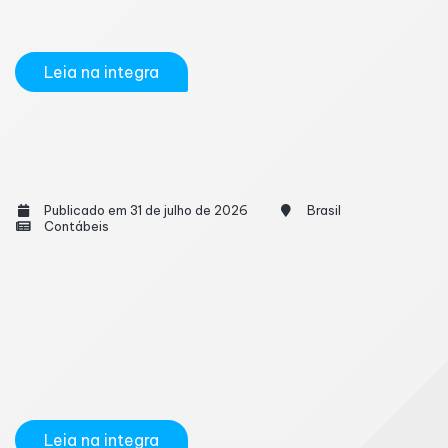
seus dados para integrações,...
Leia na integra
Brasil registra mais de 1,8 milhão de acidentes
de trabalho desde 2023
Publicado em 31 de julho de 2026
Brasil
Contábeis
O Brasil registrou 1.843.604 acidentes de trabalho
entre janeiro de 2023 e maio de 2026, segundo
levantamento da Associação Nacional de Medicina
do Trabalho (Anamt) com base em dados do
Sistema de Informação de Agravos de Notificação
(Sinan), do Ministério da Saúde. Somente nos cinco...
Leia na integra