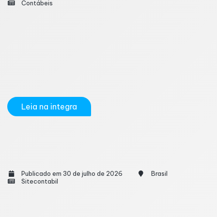
Contábeis
As regras de validação da Nota Fiscal de Consumidor
Eletrônica (NFC-e) serão atualizadas a partir de 3 de
agosto de 2026 com a entrada em produção da
Nota Técnica (NT) 2023.003 versão 1.30, publicada
pelo Encontro Nacional de Coordenadores e
Administradores Tributários Estaduais...
Leia na integra
Para um Bom Resultado Contábil, o
Empresário Precisa Fazer a Sua Parte
Publicado em 30 de julho de 2026
Brasil
Sitecontabil
Uma contabilidade eficiente depende da parceria
entre empresário e contador. Para que as