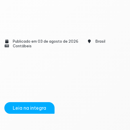
Horas extras sem autorização podem gerar
justa causa? Entenda o que diz a Justiça do
Trabalho
Publicado em 03 de agosto de 2026
Brasil
Contábeis
A Justiça do Trabalho reverteu a demissão por justa
causa de um trabalhador dispensado após registrar
quatro minutos além do fim da jornada de trabalho.
O caso, julgado em Minas Gerais, reacendeu uma
dúvida comum entre empregadores e empregados:
fazer horas extras sem autorização pode levar à...
Leia na integra