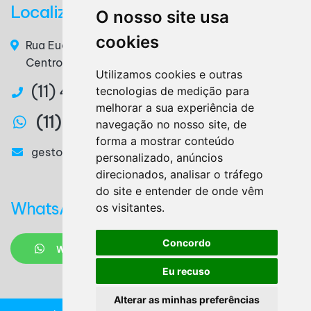
Localização
O nosso site usa
cookies
Rua Euclides da Cunha, n° 117 - 3° Andar, Sala 36 –
Centro – Ribeirão Pires / SP – CEP. 09400-220
Utilizamos cookies e outras
(11) 4825-3879
tecnologias de medição para
melhorar a sua experiência de
(11) 97327-2746
navegação no nosso site, de
forma a mostrar conteúdo
gestora@lemesassessoria.com.br
personalizado, anúncios
direcionados, analisar o tráfego
do site e entender de onde vêm
WhatsApp
os visitantes.
Concordo
WHATSAPP
Eu recuso
Alterar as minhas preferências