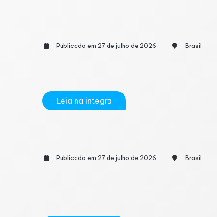
Doação de imóveis cresce com mudança
Publicado em 27 de julho de 2026
Brasil
A antecipação da doação de imóveis voltou a
reforma tributária no Imposto sobre Transmi
Leia na integra
Reforma Tributária muda regras do Sim
Publicado em 27 de julho de 2026
Brasil
Embora a Reforma Tributária entre em uma f
rotina das empresas ainda neste ano. Entre 
que desejarem recolher o IBS...