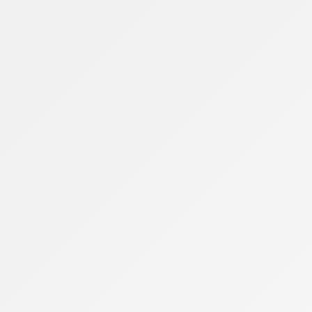
 apenas pelo tempo em frente ao computador ou
camentos
éditos de PIS/Pasep e Cofins sobre despesas
ntendimento foi formalizado na Solução de