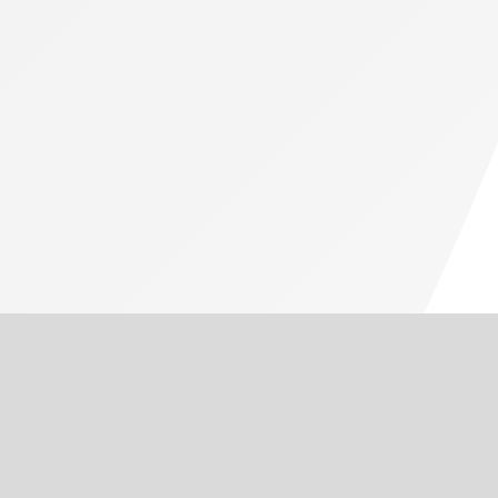
sto de Renda da Pessoa Física (IRPF) 2026. Os
stituições. A verificação pode ser...