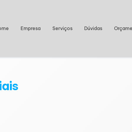
ome
Empresa
Serviços
Dúvidas
Orçame
iais
o Paraguai para reduzir custos e ampliar competi