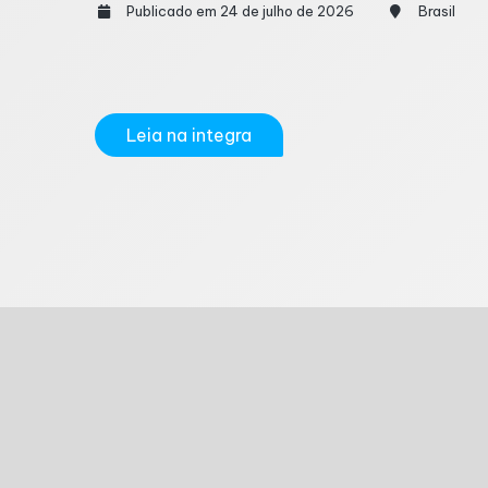
Publicado em 24 de julho de 2026
Brasil
A Receita Federal libera nesta sexta-feira (
contribuintes contemplados receberão os valore
Leia na integra