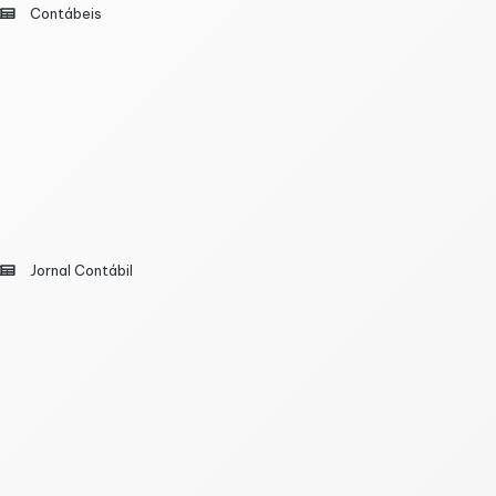
Contábeis
os de expansão de empresas brasileiras que procura
à exportação, disponibilidade de energia, proximidade g
m ser parceladas
Jornal Contábil
80/2026, abrindo oficialmente o prazo para que municíp
regulamenta a Emenda Constitucional nº 136/2025 e 