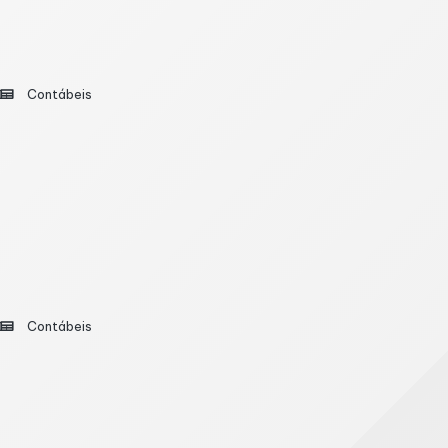
s no ITCMD; veja quando antecipar pode valer a
Contábeis
o radar de famílias e especialistas em planejamento su
ssão Causa Mortis e Doação (ITCMD). Embora a reforma t
ples Nacional e exige planejamento das empresas
Contábeis
ase gradual de implementação apenas a partir de 2027
os dias 1º e 30 de setembro, empresas que pretendem opt