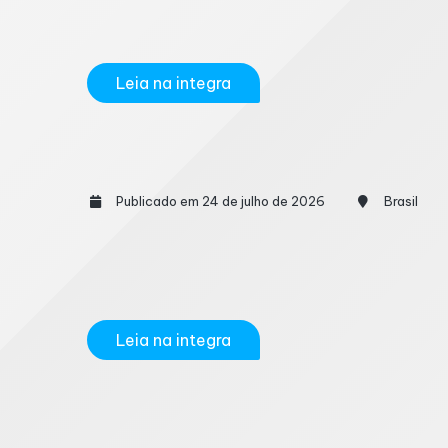
inteligência artificial e da digitalização d
pela quantidade...
Leia na integra
Receita reconhece crédito de PIS e C
Publicado em 24 de julho de 2026
Brasil
A Receita Federal reconheceu que empresas 
com chapas de alumínio utilizadas na pro
Consulta Cosit nº 109,...
Leia na integra
Receita abre consulta ao 3º lote da res