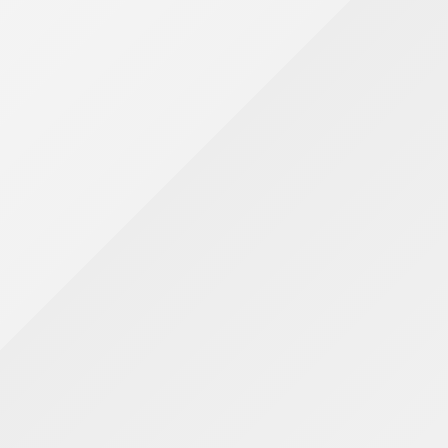
 pena
cessório diante das mudanças promovidas pela
enha determinado que...
 já em setembro
, algumas decisões começam a fazer parte da
ar pelo Simples Nacional para 2027 e aquelas