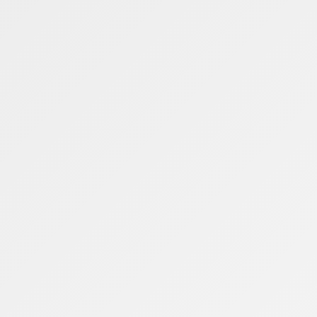
gociação
iscais por meio do Desenrola MEI, programa
 renegociação de dívidas inscritas em Dívida
marcado pelo avanço do trabalho híbrido, da