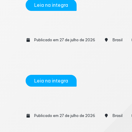
Leia na integra
Desenrola MEI pode beneficiar 3,5 mil
Publicado em 27 de julho de 2026
Brasil
Cerca de 3,5 milhões de microempreendedor
anunciado pelo governo federal para regular
Ativa...
Leia na integra
Produtividade no trabalho: por que emp
Publicado em 27 de julho de 2026
Brasil
A forma como as empresas avaliam a produti