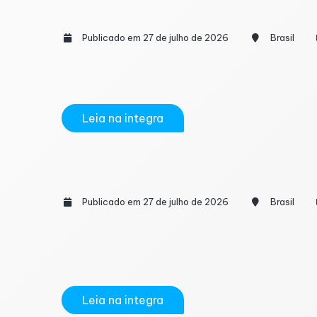
Como conciliar a apuração assistida d
Publicado em 27 de julho de 2026
Brasil
Diferentemente dos tributos atuais (ICMS, PIS
dinâmica inédita em que a apuração é elabora
Leia na integra
Trade24Seven destaca a importância da
Publicado em 27 de julho de 2026
Brasil
O avanço da tecnologia transformou o setor
plataformas digitais passaram a desempenhar
proporcionada pelo ambiente online. Ao...
Leia na integra