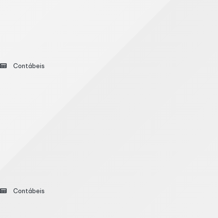
hões de empreendedores; veja como funciona a ne
Contábeis
es individuais (MEI) poderão negociar pendências f
ização de débitos do segmento. A iniciativa permite a
resas estão mudando seus critérios de avaliação
Contábeis
vidade dos colaboradores está mudando. Em um cenário 