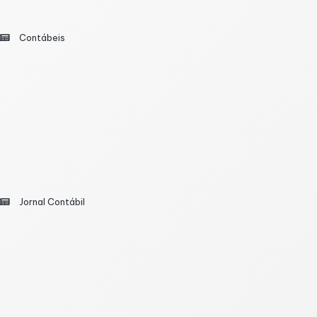
e CBS
Contábeis
, COFINS e IPI), em que o contribuinte apura e declara o
da previamente pelo governo a partir dos documentos fisc
 tecnologia e transparência no setor financeiro
Jornal Contábil
 financeiro global e criou novas possibilidades para
 papel fundamental na rotina financeira de milhões de 