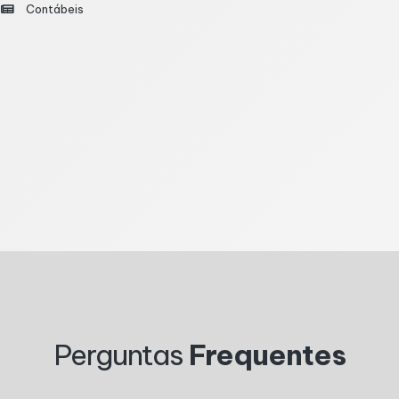
Contábeis
24) a consulta ao terceiro lote da restituição do Impo
s no dia 31 de julho, conforme o calendário oficial de re
1
2
3
4
5
6
7
8
9
10
Perguntas
Frequentes