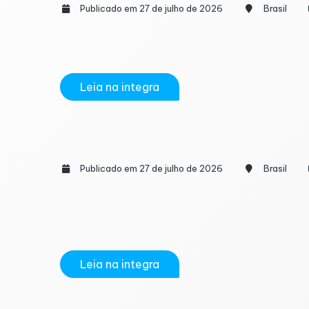
Publicado em 27 de julho de 2026
Brasil
O Paraguai vem ganhando espaço nos plan
competitividade. A combinação de incentivos 
Leia na integra
Dívidas municipais com a União já pode
Publicado em 27 de julho de 2026
Brasil
O Governo Federal publicou o Decreto nº 13.0
renegociem débitos com a União. A medida 
parcelar...
Leia na integra