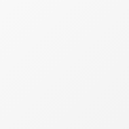
m reduzir custos de produção e ampliar a
eográfica e integração com o...
ios — incluindo suas autarquias e fundações —
a Lei Complementar nº 212/2025, permitindo