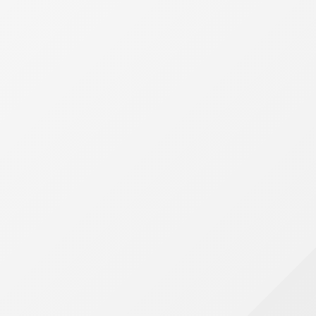
s valores devidos, o IBS e a CBS inauguram uma
ais eletrônicos emitidos e recebidos pela...
 empresas e consumidores. Nos últimos anos,
pessoas, principalmente devido à praticidade