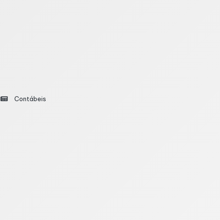
as rotinas, especialistas defendem que medir desempenho
ofins sobre insumo usado em embalagens de medi
Contábeis
sujeitas ao regime não cumulativo podem aproveitar cr
dução de embalagens e bulas para medicamentos. O e
tituição do IR 2026 nesta sexta (24)